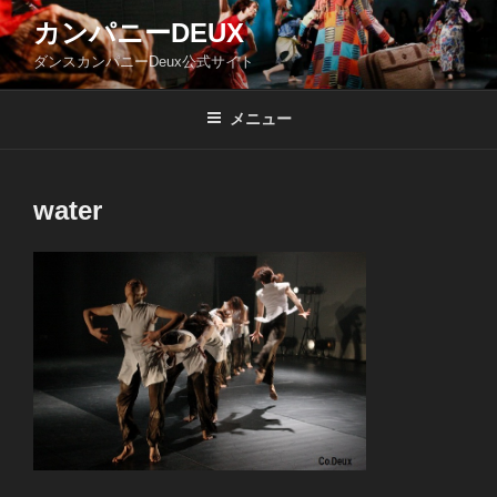
コ
カンパニーDEUX
ン
ダンスカンパニーDeux公式サイト
テ
ン
ツ
メニュー
へ
ス
キ
water
ッ
プ