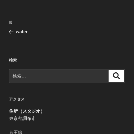
投
前
前
稿
の
water
ナ
投
ビ
稿
ゲ
ー
検索
シ
検
検
ョ
索
索:
ン
アクセス
住所（スタジオ）
東京都調布市
京王線