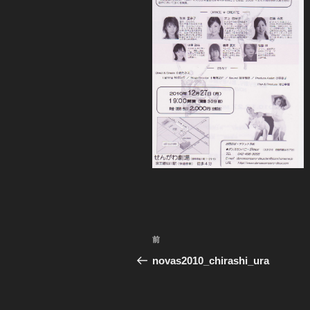
投
前
前
稿
の
novas2010_chirashi_ura
投
ナ
稿
ビ