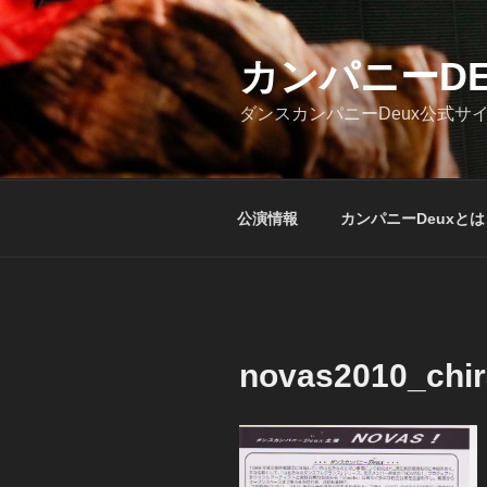
コ
ン
テ
カンパニーDE
ン
ダンスカンパニーDeux公式サ
ツ
へ
ス
キ
公演情報
カンパニーDeuxとは
ッ
プ
novas2010_chir