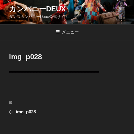
コ
カンパニーDEUX
ン
ダンスカンパニーDeux公式サイト
テ
ン
ツ
メニュー
へ
ス
キ
img_p028
ッ
プ
投
前
前
稿
の
img_p028
ナ
投
ビ
稿
ゲ