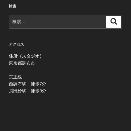
ー
検索
シ
検
検
ョ
索
索:
ン
アクセス
住所（スタジオ）
東京都調布市
京王線
西調布駅 徒歩7分
飛田給駅 徒歩9分