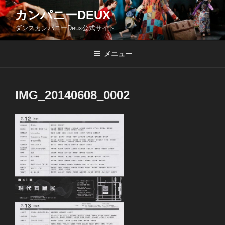
コ
カンパニーDEUX
ン
ダンスカンパニーDeux公式サイト
テ
ン
ツ
メニュー
へ
ス
キ
IMG_20140608_0002
ッ
プ