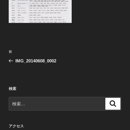
投
前
前
稿
の
IMG_20140608_0002
ナ
投
ビ
稿
ゲ
ー
検索
シ
検
検
ョ
索
索:
ン
アクセス