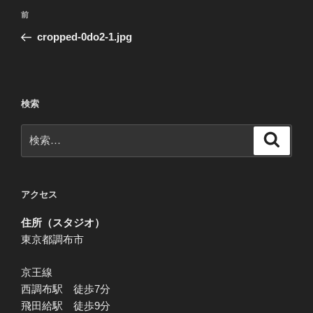
投
前
前
稿
の
cropped-0do2-1.jpg
ナ
投
ビ
稿
ゲ
ー
検索
シ
検
検
ョ
索
索:
ン
アクセス
住所（スタジオ）
東京都調布市
京王線
西調布駅 徒歩7分
飛田給駅 徒歩9分