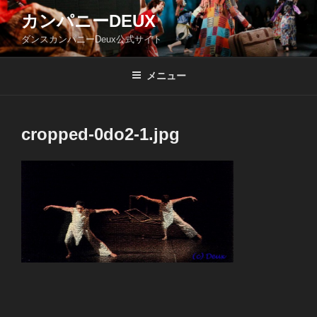
コ
カンパニーDEUX
ン
ダンスカンパニーDeux公式サイト
テ
ン
ツ
メニュー
へ
ス
キ
cropped-0do2-1.jpg
ッ
プ