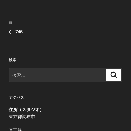
投
前
前
稿
の
746
ナ
投
ビ
稿
ゲ
ー
検索
シ
検
検
ョ
索
索:
ン
アクセス
住所（スタジオ）
東京都調布市
京王線