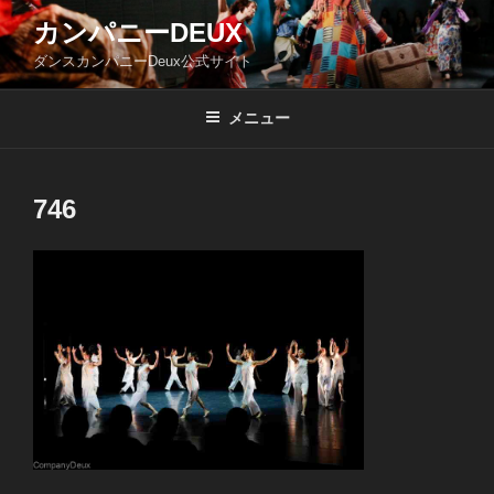
コ
カンパニーDEUX
ン
ダンスカンパニーDeux公式サイト
テ
ン
ツ
メニュー
へ
ス
キ
746
ッ
プ