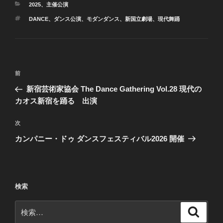
カ
2025
、
主催公演
テ
タ
DANCE
、
ダンス公演
、
モダンダンス
、
新国立劇場
、
現代舞踊
ゴ
グ
リ
ー
投
前
前
稿
の
新宿芸術家協会 The Dance Gathering Vol.28 現代の
ナ
投
カオス新宿を踊る 出演
ビ
稿
ゲ
次
次
の
ー
カンパニー・ドゥ ダンスフェスティバル2026 開催
投
シ
稿
ョ
ン
検索
検
検
索
索: