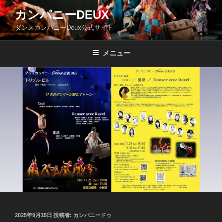
コ
カンパニーDEUX
ン
ダンスカンパニーDeux公式サイト
テ
ン
ツ
メニュー
へ
ス
キ
ッ
プ
投
2025年9月15日
投稿者:
カンパニードゥ