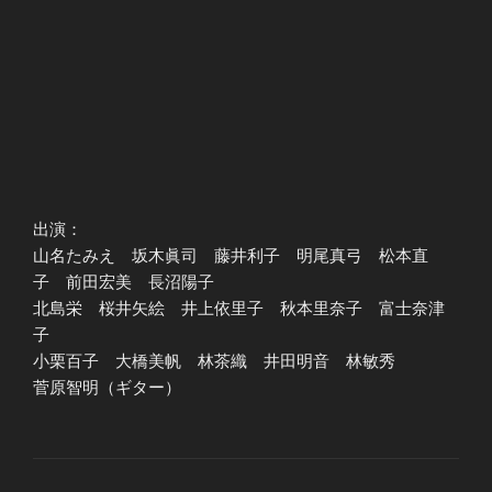
出演：
山名たみえ 坂木眞司 藤井利子 明尾真弓 松本直
子 前田宏美 長沼陽子
北島栄 桜井矢絵 井上依里子 秋本里奈子 富士奈津
子
小栗百子 大橋美帆 林茶織 井田明音 林敏秀
菅原智明（ギター）