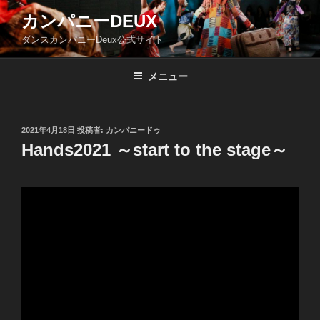
コ
カンパニーDEUX
ン
ダンスカンパニーDeux公式サイト
テ
ン
ツ
メニュー
へ
ス
キ
投
2021年4月18日
投稿者:
カンパニードゥ
稿
ッ
Hands2021 ～start to the stage～
日:
プ