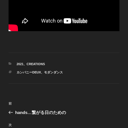
カ
2021
、
CREATIONS
テ
タ
カンパニーDEUX
、
モダンダンス
ゴ
グ
リ
ー
投
前
前
稿
の
hands…繋がる日のための
ナ
投
ビ
稿
次
次