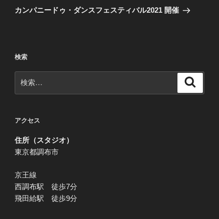
ゲ
の
カンパニードゥ・ダンスフェスティバル2021 開催
投
ー
稿
シ
ョ
検索
ン
検
検
索
索:
アクセス
住所（スタジオ）
東京都調布市
京王線
西調布駅 徒歩7分
飛田給駅 徒歩9分