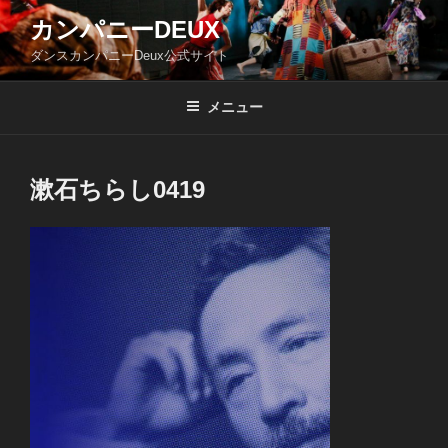
コ
カンパニーDEUX
ン
ダンスカンパニーDeux公式サイト
テ
ン
ツ
メニュー
へ
ス
キ
漱石ちらし0419
ッ
プ