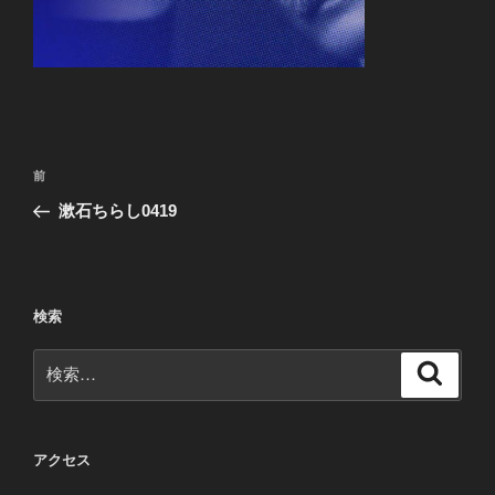
投
前
前
稿
の
漱石ちらし0419
ナ
投
ビ
稿
ゲ
ー
検索
シ
検
検
ョ
索
索:
ン
アクセス