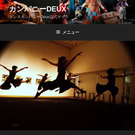
コ
カンパニーDEUX
ン
ダンスカンパニーDeux公式サイト
テ
ン
ツ
メニュー
へ
ス
キ
ッ
プ